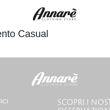
ento Casual
RCI
SCOPRI I NOST